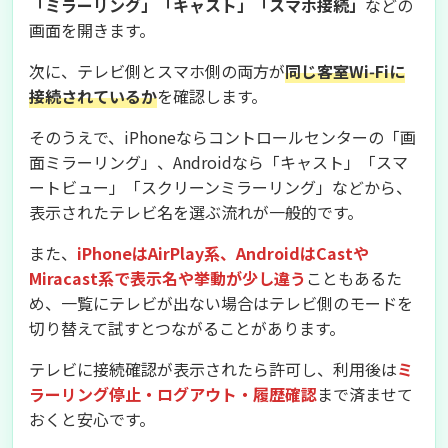
「ミラーリング」「キャスト」「スマホ接続」
などの
画面を開きます。
次に、テレビ側とスマホ側の両方が
同じ客室Wi‑Fiに
接続されているか
を確認します。
そのうえで、iPhoneならコントロールセンターの「画
面ミラーリング」、Androidなら「キャスト」「スマ
ートビュー」「スクリーンミラーリング」などから、
表示されたテレビ名を選ぶ流れが一般的です。
また、
iPhoneはAirPlay系、AndroidはCastや
Miracast系で表示名や挙動が少し違う
こともあるた
め、一覧にテレビが出ない場合はテレビ側のモードを
切り替えて試すとつながることがあります。
テレビに接続確認が表示されたら許可し、利用後は
ミ
ラーリング停止・ログアウト・履歴確認
まで済ませて
おくと安心です。