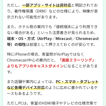
ただし、
一部アプリ・サイトは非対応
と明記されてお
り、著作権保護（DRM）などの仕様により、映像が表
示されない可能性があります。
また、ホテル側の案内でも「接続端末により利用でき
ない場合がある」といった注意書きが見られるため、
端末・OS・方式（AirPlay／Miracast／Chromecast
等）の相性
は前提として押さえておくのが安心です。
特にiPhoneの場合、客室側がAirPlayではなく
Chromecast中心の案内だと、
「画面ミラーリング」
よりもアプリのキャストがメイン
になることがありま
す。
また店舗や案内によっては、
PC・スマホ・タブレット
など各種デバイス対応
のように広めに書かれているケ
ースもあるようです。
ただしPCは、客室のHDMI端子やテレビの仕様次第で