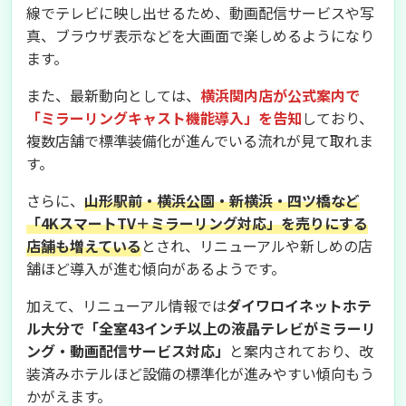
線でテレビに映し出せるため、動画配信サービスや写
真、ブラウザ表示などを大画面で楽しめるようになり
ます。
また、最新動向としては、
横浜関内店が公式案内で
「ミラーリングキャスト機能導入」を告知
しており、
複数店舗で標準装備化が進んでいる流れが見て取れま
す。
さらに、
山形駅前・横浜公園・新横浜・四ツ橋など
「4KスマートTV＋ミラーリング対応」を売りにする
店舗も増えている
とされ、リニューアルや新しめの店
舗ほど導入が進む傾向があるようです。
加えて、リニューアル情報では
ダイワロイネットホテ
ル大分で「全室43インチ以上の液晶テレビがミラーリ
ング・動画配信サービス対応」
と案内されており、改
装済みホテルほど設備の標準化が進みやすい傾向もう
かがえます。