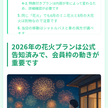
特典付きプランは内容が年によって変わるた
め、詳細確認が必要です
同じ「花火」でも6月のミニ花火と8月の大花
火は別物なので注意です
当日の移動はシャトルバスと車の両方が選べ
ます
JR大津駅から無料シャトルバスで約10分で
2026年の花火プランは公式
す
告知済みで、会員枠の動きが
車は名神大津ICから約10分で、混雑日ほど計
画性が求められます
重要です
チェックイン・チェックアウト時刻も前提に
しておくと安心です
確実に取りたい人向けのコツ7選を整理します
2026年に向けて押さえるべきポイントを整理
します
迷う場合は、会員登録と公式ページの定期チ
ェックから始めるのが現実的です