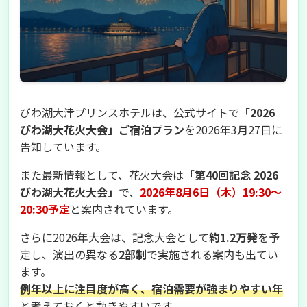
びわ湖大津プリンスホテルは、公式サイトで
「2026
びわ湖大花火大会」ご宿泊プラン
を2026年3月27日に
告知しています。
また最新情報として、花火大会は
「第40回記念 2026
びわ湖大花火大会」
で、
2026年8月6日（木）19:30〜
20:30予定
と案内されています。
さらに2026年大会は、記念大会として
約1.2万発
を予
定し、演出の異なる
2部制
で実施される案内も出てい
ます。
例年以上に注目度が高く、宿泊需要が強まりやすい年
と考えておくと動きやすいです。