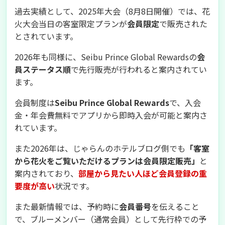
過去実績として、2025年大会（8月8日開催）では、花
火大会当日の客室限定プランが
会員限定
で販売された
とされています。
2026年も同様に、Seibu Prince Global Rewardsの
会
員ステータス順
で先行販売が行われると案内されてい
ます。
会員制度は
Seibu Prince Global Rewards
で、入会
金・年会費無料でアプリから即時入会が可能と案内さ
れています。
また2026年は、じゃらんのホテルブログ側でも
「客室
から花火をご覧いただけるプランは会員限定販売」
と
案内されており、
部屋から見たい人ほど会員登録の重
要度が高い
状況です。
また最新情報では、予約時に
会員番号
を伝えること
で、ブルーメンバー（通常会員）として先行枠での予