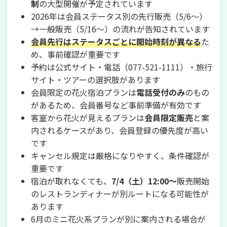
制
の大型開催が予定されています
2026年は会員ステータス別の先行販売（5/6〜）
→一般販売（5/16〜）の流れが告知されています
会員先行はステータスごとに開始時刻が異なる
た
め、事前確認が重要です
予約は公式サイト・電話（077-521-1111）・旅行
サイト・ツアーの選択肢があります
会員限定の花火宿泊プランは
電話受付のみ
のもの
があるため、会員番号など事前準備が有効です
客室から花火が見えるプランは
会員限定販売
と案
内されるケースがあり、会員登録の優先度が高い
です
キャンセル規定は厳格になりやすく、条件確認が
重要です
宿泊が取れなくても、
7/4（土）12:00〜
販売開始
のレストランディナーが別ルートになる可能性が
あります
6月のミニ花火系プランが別に案内される場合が