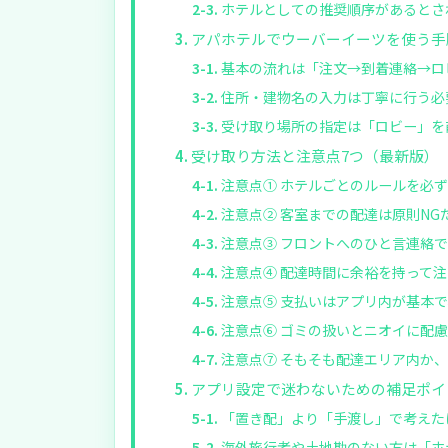
ホテルとしての推奨順序があるとさ
アパホテルでウーバーイーツを使う手
基本の流れは「注文→到着連絡→ロ
住所・建物名の入力は丁寧に行う必
受け取り場所の指定は「ロビー」を
受け取り方法と注意点7つ（最新版）
注意点① ホテルごとのルールを必
注意点② 客室までの配達は原則NG
注意点③ フロントへのひと言連絡
注意点④ 配達時間に余裕を持って
注意点⑤ 支払いはアプリ内が基本
注意点⑥ ゴミの扱いとニオイに配
注意点⑦ そもそも配達エリア内か
アプリ設定で迷わないための補足ポイ
「置き配」より「手渡し」で考えた
海外旅行者や土地勘のない方は「ホ