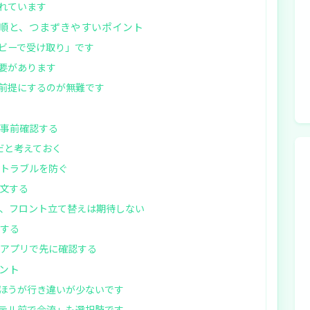
れています
順と、つまずきやすいポイント
ビーで受け取り」です
要があります
前提にするのが無難です
ず事前確認する
だと考えておく
でトラブルを防ぐ
注文する
で、フロント立て替えは期待しない
慮する
、アプリで先に確認する
ント
ほうが行き違いが少ないです
テル前で合流」も選択肢です