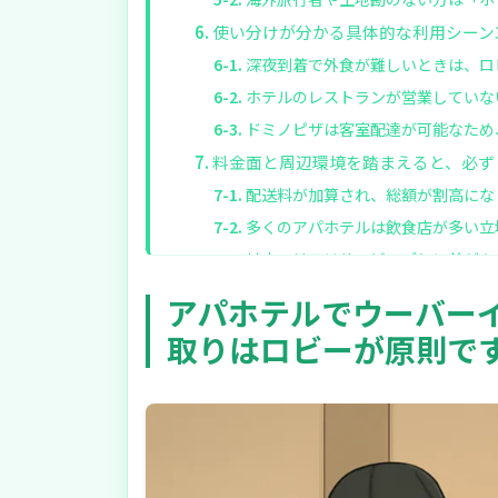
使い分けが分かる具体的な利用シーン
深夜到着で外食が難しいときは、ロ
ホテルのレストランが営業していな
ドミノピザは客室配達が可能なため
料金面と周辺環境を踏まえると、必ず
配送料が加算され、総額が割高にな
多くのアパホテルは飲食店が多い立
対応エリアはサービスごとに差があ
アパホテルでウーバーイーツを使う際
アパホテルでウーバー
迷ったら「今の優先順位」で選ぶと失
取りはロビーが原則で