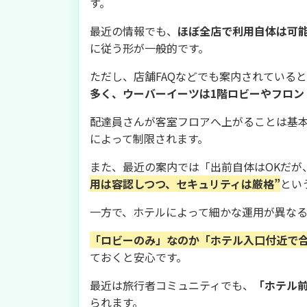
す。
最近の情報でも、
ほぼ全店で利用自体は可
に従う形が一般的です。
ただし、店舗FAQなどでも案内されている
多く、ウーバーイーツは1階ロビーやフロン
配達員さんが客室フロアへ上がることは基
によって制限されます。
また、最近の案内では「出前自体はOKだが
用は容認しつつ、セキュリティは厳格”
とい
一方で、ホテルによって細かな運用が異な
「ロビーのみ」なのか「ホテル入口付近で
ておくと安心です。
最近は旅行者コミュニティでも、
「ホテル
られます。