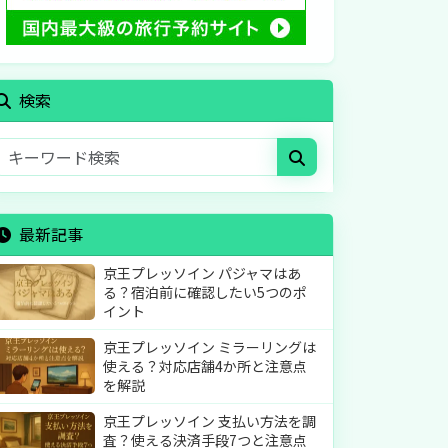
検索
最新記事
京王プレッソイン パジャマはあ
る？宿泊前に確認したい5つのポ
イント
京王プレッソイン ミラーリングは
使える？対応店舗4か所と注意点
を解説
京王プレッソイン 支払い方法を調
査？使える決済手段7つと注意点