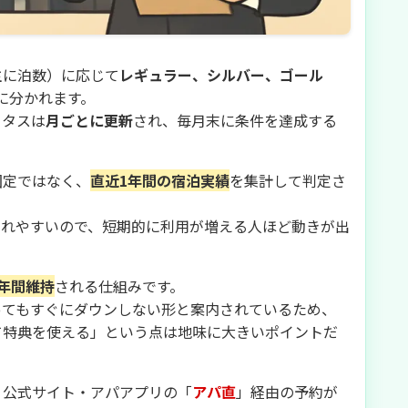
主に泊数）に応じて
レギュラー、シルバー、ゴール
に分かれます。
ータスは
月ごとに更新
され、毎月末に条件を達成する
固定ではなく、
直近1年間の宿泊実績
を集計して判定さ
されやすいので、短期的に利用が増える人ほど動きが出
年間維持
される仕組みです。
ってもすぐにダウンしない形と案内されているため、
て特典を使える」という点は地味に大きいポイントだ
、公式サイト・アパアプリの「
アパ直
」経由の予約が