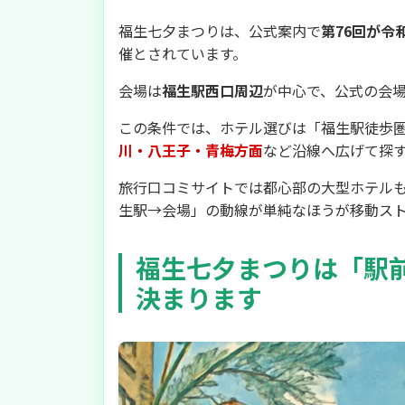
福生七夕まつりは、公式案内で
第76回が令
催とされています。
会場は
福生駅西口周辺
が中心で、公式の会場
この条件では、ホテル選びは「福生駅徒歩
川・八王子・青梅方面
など沿線へ広げて探
旅行口コミサイトでは都心部の大型ホテル
生駅→会場」の動線が単純なほうが移動ス
福生七夕まつりは「駅
決まります