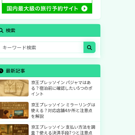
検索
最新記事
京王プレッソイン パジャマはあ
る？宿泊前に確認したい5つのポ
イント
京王プレッソイン ミラーリングは
使える？対応店舗4か所と注意点
を解説
京王プレッソイン 支払い方法を調
査？使える決済手段7つと注意点