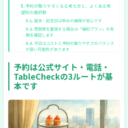
予約が取りやすくなる考え方と、よくある希
望別の選択肢
週末・記念日は早めの確保が安心です
窓側席を重視する場合は「確約プラン」の有
無を確認します
平日はコストと予約の取りやすさのバランス
が良い可能性があります
キャンセル規定は必ず確認する必要がありま
す
予約は公式サイト・電話・
当日（24時間前）キャンセル100%の案内が
TableCheckの3ルートが基
確認されています
本です
要点を整理すると、予約の成功率が上がりま
す
迷ったら「希望条件の優先順位」を決めて予
約に進むのが確実です