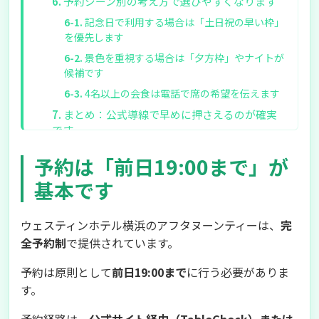
予約シーン別の考え方で選びやすくなります
記念日で利用する場合は「土日祝の早い枠」
を優先します
景色を重視する場合は「夕方枠」やナイトが
候補です
4名以上の会食は電話で席の希望を伝えます
まとめ：公式導線で早めに押さえるのが確実
です
迷ったら、まずは希望日と人数だけでも確定
予約は「前日19:00まで」が
させるのが有効です
基本です
ウェスティンホテル横浜のアフタヌーンティーは、
完
全予約制
で提供されています。
予約は原則として
前日19:00まで
に行う必要がありま
す。