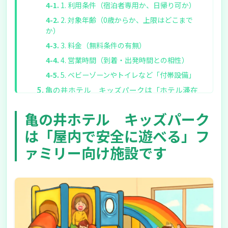
1. 利用条件（宿泊者専用か、日帰り可か）
2. 対象年齢（0歳からか、上限はどこまで
か）
3. 料金（無料条件の有無）
4. 営業時間（到着・出発時間との相性）
5. ベビーゾーンやトイレなど「付帯設備」
亀の井ホテル キッズパークは「ホテル滞在
の質」を上げやすい選択肢です
亀の井ホテル キッズパーク
迷う場合は「年齢」と「旅の目的」から選ぶ
と整理しやすいです
は「屋内で安全に遊べる」フ
ァミリー向け施設です