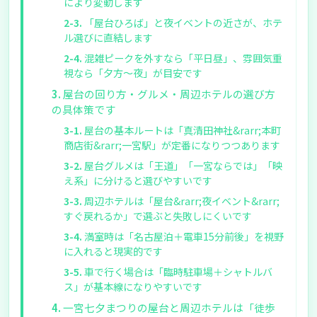
により変動します
「屋台ひろば」と夜イベントの近さが、ホテ
ル選びに直結します
混雑ピークを外すなら「平日昼」、雰囲気重
視なら「夕方〜夜」が目安です
屋台の回り方・グルメ・周辺ホテルの選び方
の具体策です
屋台の基本ルートは「真清田神社&rarr;本町
商店街&rarr;一宮駅」が定番になりつつあります
屋台グルメは「王道」「一宮ならでは」「映
え系」に分けると選びやすいです
周辺ホテルは「屋台&rarr;夜イベント&rarr;
すぐ戻れるか」で選ぶと失敗しにくいです
満室時は「名古屋泊＋電車15分前後」を視野
に入れると現実的です
車で行く場合は「臨時駐車場＋シャトルバ
ス」が基本線になりやすいです
一宮七夕まつりの屋台と周辺ホテルは「徒歩