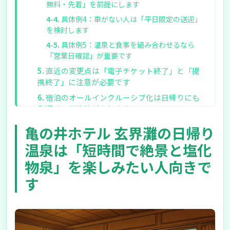
無料・先着」を前提にします
具体例4：車がない人は「平日限定の送迎」
を検討します
具体例5：温泉と食事を組み合わせるなら
「営業日確認」が重要です
直近の変更点は「電子チケット終了」と「提
携終了」に注意が必要です
宿泊のオールインクルーシブ化は日帰りにも
影響する可能性があります
まとめ：亀の井ホテル 玄界灘の日帰り温泉は
亀の井ホテル 玄界灘の日帰り
「絶景&times;塩化物泉」を短時間で楽しむ選択
温泉は「短時間で絶景と塩化
肢です
物泉」を楽しみたい人向きで
迷っている方は「到着時刻」と「天気」を決
めてから計画すると進めやすいです
す