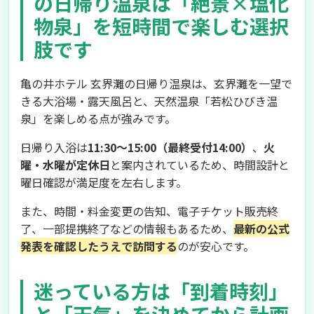
の日帰り温泉は「絶景×塩化
物泉」を短時間で楽しむ選択
肢です
亀の井ホテル 玄界灘の日帰り温泉は、玄界灘を一望で
きる大浴場・露天風呂と、天然温泉「若松ひびき温
泉」を楽しめる点が強みです。
日帰り入浴は
11:30～15:00（最終受付14:00）
、
火
曜・水曜が定休日
と案内されているため、時間設計と
曜日確認が満足度を左右します。
また、時間・料金変更の告知、電子チケット販売終
了、一部提携終了などの情報もあるため、
最新の公式
発表を確認したうえで訪問する
のが安心です。
迷っている方は「到着時刻」