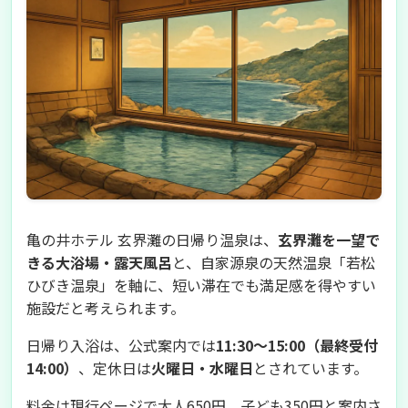
亀の井ホテル 玄界灘の日帰り温泉は、
玄界灘を一望で
きる大浴場・露天風呂
と、自家源泉の天然温泉「若松
ひびき温泉」を軸に、短い滞在でも満足感を得やすい
施設だと考えられます。
日帰り入浴は、公式案内では
11:30～15:00（最終受付
14:00）
、定休日は
火曜日・水曜日
とされています。
料金は現行ページで大人650円、子ども350円と案内さ