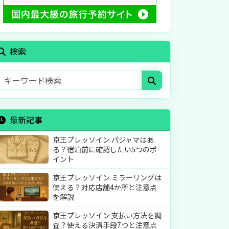
検索
最新記事
京王プレッソイン パジャマはあ
る？宿泊前に確認したい5つのポ
イント
京王プレッソイン ミラーリングは
使える？対応店舗4か所と注意点
を解説
京王プレッソイン 支払い方法を調
査？使える決済手段7つと注意点