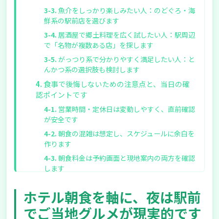
魚介をしっかり楽しみたい人：のどぐろ・海
鮮系の駅前店を選びます
居酒屋で郷土料理を広く試したい人：駅周辺
で「名物が複数ある店」を探します
がっつり系で分かりやすく満足したい人：と
んかつ系の選択肢も検討します
食事で後悔しないための注意点と、当日の確
認ポイントです
営業時間・定休日は変動しやすく、直前確認
が安全です
朝食の混雑は想定し、スケジュールに余白を
作ります
朝食料金は予約画面と現地案内の両方を確認
します
グリーンリッチホテル出雲周辺 食事は「朝は
ホテル朝食を軸に、夜は駅前
館内、夜は駅前」で組み立てやすいです
迷ったら、朝食の時間確保と「第一候補＋予
でご当地グルメが現実的です
備」を決めておくと安心です