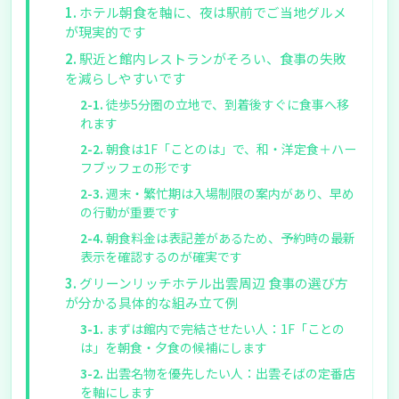
ホテル朝食を軸に、夜は駅前でご当地グルメ
が現実的です
駅近と館内レストランがそろい、食事の失敗
を減らしやすいです
徒歩5分圏の立地で、到着後すぐに食事へ移
れます
朝食は1F「ことのは」で、和・洋定食＋ハー
フブッフェの形です
週末・繁忙期は入場制限の案内があり、早め
の行動が重要です
朝食料金は表記差があるため、予約時の最新
表示を確認するのが確実です
グリーンリッチホテル出雲周辺 食事の選び方
が分かる具体的な組み立て例
まずは館内で完結させたい人：1F「ことの
は」を朝食・夕食の候補にします
出雲名物を優先したい人：出雲そばの定番店
を軸にします