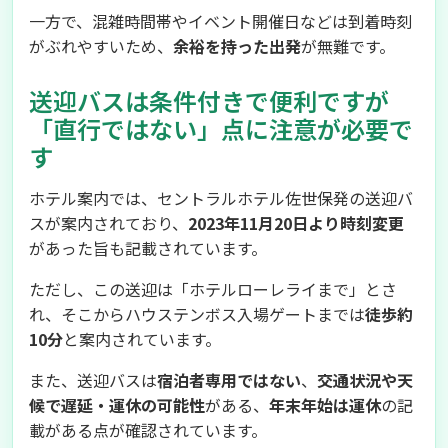
一方で、混雑時間帯やイベント開催日などは到着時刻
がぶれやすいため、
余裕を持った出発
が無難です。
送迎バスは条件付きで便利ですが
「直行ではない」点に注意が必要で
す
ホテル案内では、セントラルホテル佐世保発の送迎バ
スが案内されており、
2023年11月20日より時刻変更
があった旨も記載されています。
ただし、この送迎は「ホテルローレライまで」とさ
れ、そこからハウステンボス入場ゲートまでは
徒歩約
10分
と案内されています。
また、送迎バスは
宿泊者専用ではない
、
交通状況や天
候で遅延・運休の可能性
がある、
年末年始は運休
の記
載がある点が確認されています。