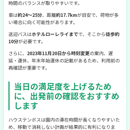
時間のバランスが取りやすいです。
車は
約24〜25分
、距離
約17.7km
が目安で、荷物が多
い場合に向く可能性があります。
送迎バスは
ホテルローレライまで
で、そこから
徒歩約
10分
が必要です。
さらに、
2023年11月20日から時刻変更
の案内、遅
延・運休、年末年始運休の記載があるため、利用前の
再確認が重要です。
当日の満足度を上げるため
に、出発前の確認をおすすめ
します
ハウステンボスは園内の滞在時間が長くなりやすいた
め、移動で消耗しない計画が結果的に有利になりま