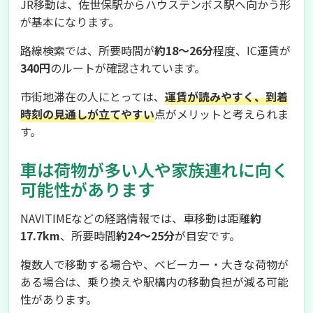
JR移動は、佐世保駅からハウステンボス駅へ向かう形
が基本になります。
路線検索では、所要時間が
約18〜26分
程度、IC運賃が
340円
のルートが確認されています。
市街地滞在の人にとっては、
運賃が読みやすく、到着
時刻の見通しが立てやすい
点がメリットと考えられま
す。
車は荷物が多い人や家族連れに向く
可能性があります
NAVITIMEなどの経路情報では、車移動は距離
約
17.7km
、所要時間
約24〜25分
が目安です。
複数人で移動する場合や、ベビーカー・大きな荷物が
ある場合は、乗り換えや駅構内の移動負担が減る可能
性があります。