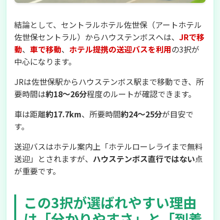
結論として、セントラルホテル佐世保（アートホテル
佐世保セントラル）からハウステンボスへは、
JRで移
動
、
車で移動
、
ホテル提携の送迎バスを利用
の3択が
中心になります。
JRは佐世保駅からハウステンボス駅まで移動でき、所
要時間は
約18〜26分
程度のルートが確認できます。
車は距離
約17.7km
、所要時間
約24〜25分
が目安で
す。
送迎バスはホテル案内上「ホテルローレライまで無料
送迎」とされますが、
ハウステンボス直行ではない
点
が重要です。
この3択が選ばれやすい理由
は「分かりやすさ」と「到着